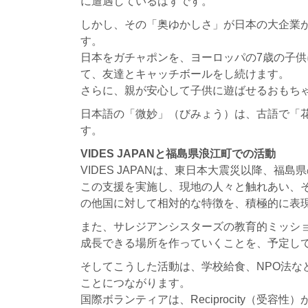
に遭遇しているはずです。
しかし、その「奥ゆかしさ」が日本の大企業
す。
日本をガチャポンを、ヨーロッパの7歳の子
て、友達とキャッチボールをし続けます。
さらに、親が安心して子供に遊ばせるおもち
日本語の「微妙」（びみょう）は、古語で「
す。
VIDES JAPANと福島県浪江町での活動
VIDES JAPANは、東日本大震災以降、福
この支援を実施し、現地の人々と触れあい、
の他国に対して相対的な特徴を、積極的に表
また、サレジアンシスターズの教育的ミッシ
成長できる場所を作っていくことを、予定し
そしてこうした活動は、学校給食、NPO法な
ことにつながります。
国際ボランティアは、Reciprocity（受