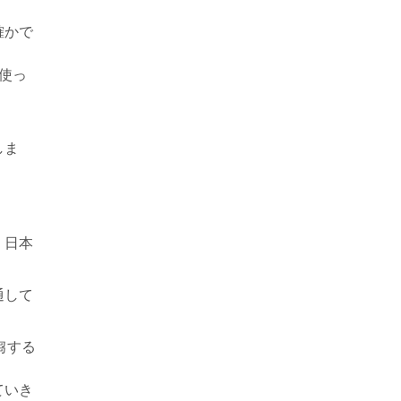
確かで
使っ
しま
、日本
通して
芻する
ていき