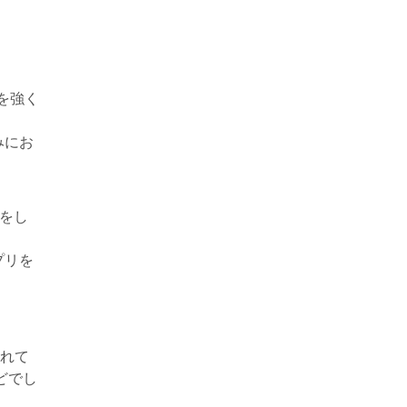
ィを強く
みにお
話をし
プリを
かれて
どでし