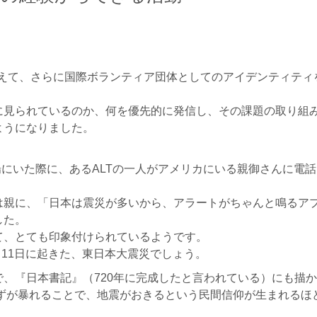
大会を終えて、さらに国際ボランティア団体としてのアイデンティテ
に見られているのか、何を優先的に発信し、その課題の取り組
ようになりました。
場にいた際に、あるALTの一人がアメリカにいる親御さんに電
は親に、「日本は震災が多いから、アラートがちゃんと鳴るア
した。
て、とても印象付けられているようです。
月11日に起きた、東日本大震災でしょう。
、『日本書記』（720年に完成したと言われている）にも描
まずが暴れることで、地震がおきるという民間信仰が生まれるほ