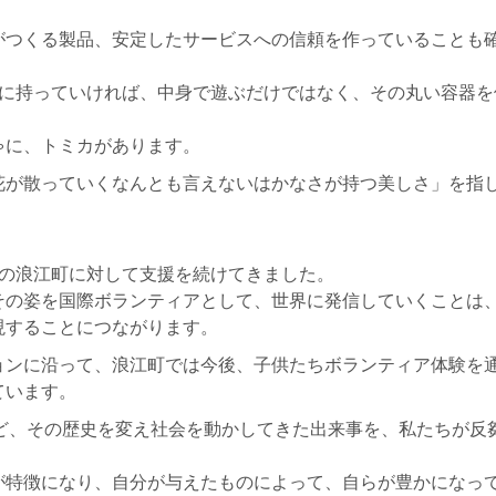
がつくる製品、安定したサービスへの信頼を作っていることも
供に持っていければ、中身で遊ぶだけではなく、その丸い容器を
ゃに、トミカがあります。
花が散っていくなんとも言えないはかなさが持つ美しさ」を指
島県の浪江町に対して支援を続けてきました。
その姿を国際ボランティアとして、世界に発信していくことは
現することにつながります。
ョンに沿って、浪江町では今後、子供たちボランティア体験を
ています。
ど、その歴史を変え社会を動かしてきた出来事を、私たちが反
容性）が特徴になり、自分が与えたものによって、自らが豊かになっ