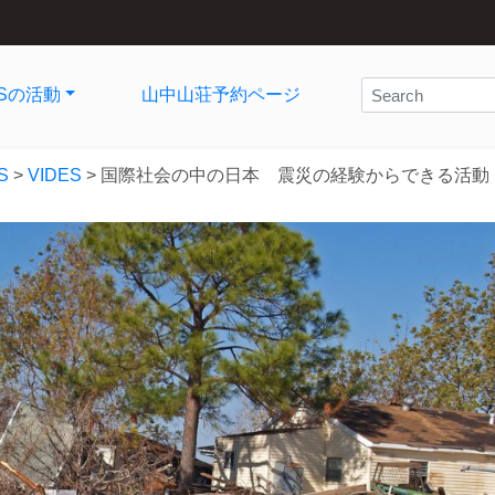
ESの活動
山中山荘予約ページ
S
>
VIDES
>
国際社会の中の日本 震災の経験からできる活動