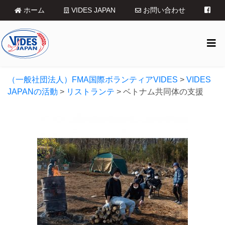
ホーム
VIDES JAPAN
お問い合わせ
（一般社団法人）FMA国際ボランティアVIDES
>
VIDES
JAPANの活動
>
リストランテ
>
ベトナム共同体の支援