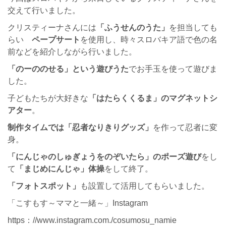
交えて行いました。
クリスティーナさんには
「ふうせんのうた」
を担当しても
らい
ペープサート
を使用し、時々スロバキア語で色の名
前などを紹介しながら行いました。
「のーののせる」という遊びうた
でお手玉を使って遊びま
した。
子どもたちが大好きな
「はたらくくるま」のマグネットシ
アター
。
制作タイムでは「忍者なりきりグッズ」
を作って忍者に変
身。
「にんじゃのしゅぎょうをのぞいたら」のポーズ遊び
をし
て
「まじめにんじゃ」体操
をして終了。
「フォトスポット」
も設置して活用してもらいました。
「こすもす～ママと一緒～」Instagram
https：//www.instagram.com./cosumosu_namie