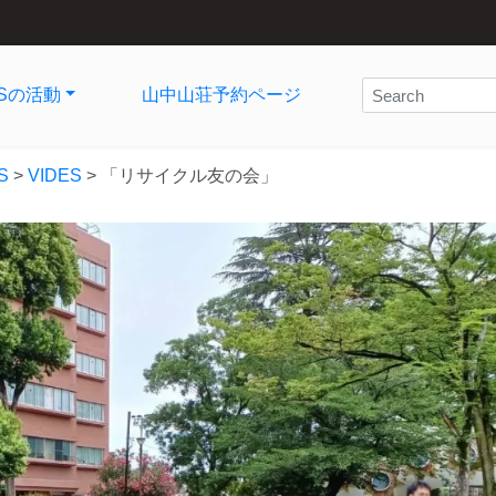
ESの活動
山中山荘予約ページ
S
>
VIDES
>
「リサイクル友の会」